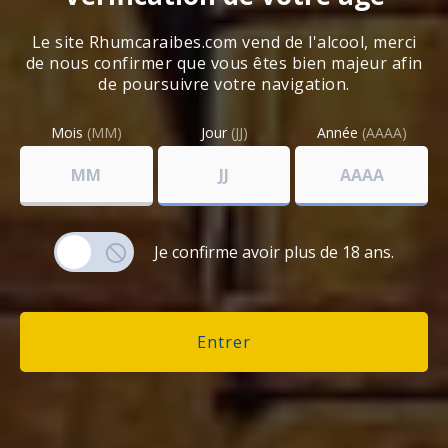
Rhums
Martinique
Le site Rhumcaraibes.com vend de l'alcool, merci
Rhums
Caraïbes
de nous confirmer que vous êtes bien majeur afin
de poursuivre votre navigation.
Rhums
d’exception
Mois
(MM)
Jour
(JJ)
Année
(AAAA)
Vins
Produits
régionaux
Fûts
&
accessoires
Je confirme avoir plus de 18 ans.
RHUM VIEUX PERE LABAT 70 CL 54° SINGLE
CASK MILLESIME 2017
Mon
compte
UN RHUM GOURMAND
Entrer
99.00
€
Ajouter au panier