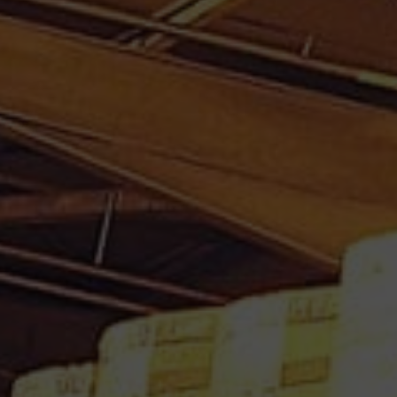
RHUM VIEUX DILLON 70 CL 43° MILLESIME
1998 – 14 ANS AGE
UNE EDITION LIMITEE
450.00
€
Ajouter au panier