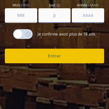
Mois
(MM)
Jour
(JJ)
Année
(AAAA)
Vins
Produits
régionaux
Fûts
&
accessoires
Je confirme avoir plus de 18 ans.
Mon
compte
RHUM VIEUX DILLON 70 CL 45° MILLESIME
Entrer
1969
UN RHUM COLLECTOR
890.00
€
Ajouter au panier