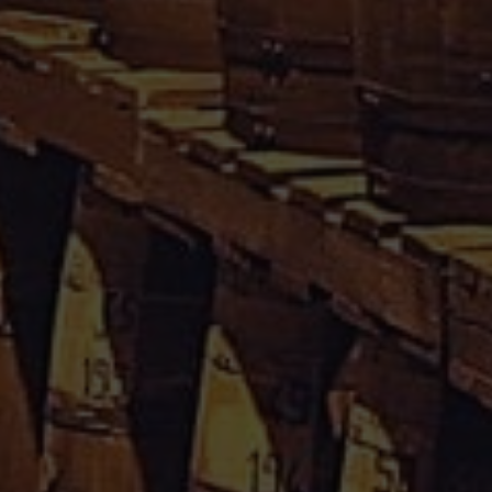
RHUM VIEUX DILLON 70 CL 45° MILLESIME
1978
UN RHUM COLLECTOR
780.00
€
Rupture de stock