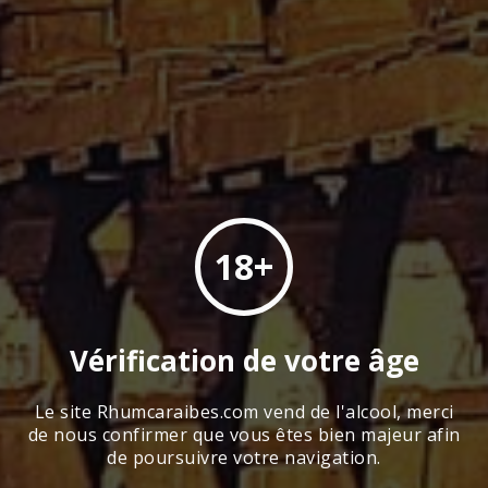
UN RHUM COLLECTOR
780.00
€
Ajouter au panier
18+
Rhums
Guadeloupe
Vérification de votre âge
Rhums
Martinique
Le site Rhumcaraibes.com vend de l'alcool, merci
Rhums
Caraïbes
de nous confirmer que vous êtes bien majeur afin
de poursuivre votre navigation.
Rhums
d’exception