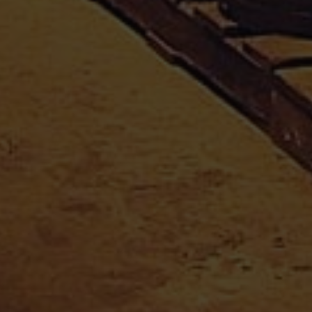
Mentions Légales
Paiement sécurisé
Politique de confidentialité
Droit de rétractation
Mon compte
Informations personnelles
Commandes
Adresses
Divers
APPRO-SAVEURS SARL
Téléphone : 0590 25 38 37
Email :
appro.saveurs@orange.fr
Adresse : Moudong sud, 97122 Baie-Mahault
Guadeloupe
En poursuivant votre navigation, vous acceptez le dépôt de cookies tiers destinés
0
L’abus d’alcool est dangereux pour la santé
à vous proposer des vidéos, des boutons de partage, des remontées de
ACCEPTER
REFUSER
contenus de plateformes sociales ...