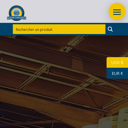
USD $
EUR €
Rhum Hardy