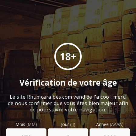
18+
Rhums
Guadeloupe
Vérification de votre âge
Rhums
Martinique
Le site Rhumcaraibes.com vend de l'alcool, merci
Rhums
Caraïbes
de nous confirmer que vous êtes bien majeur afin
de poursuivre votre navigation.
Rhums
d’exception
Mois
(MM)
Jour
(JJ)
Année
(AAAA)
Vins