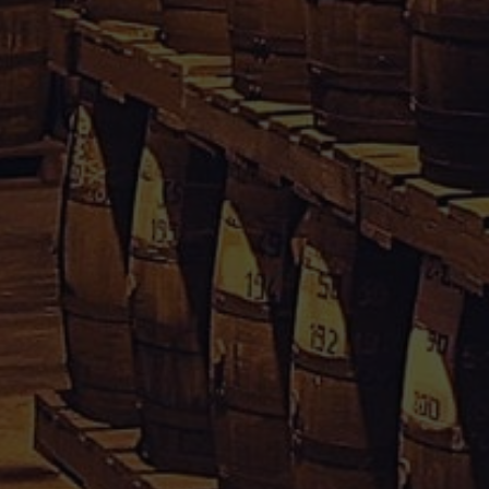
Rhum Caraïbes – Vente en ligne de rhum agricole de
Guadeloupe & Martinique.
Votre avis nous interesse, cliquez
içi
Informations
Conditions Générales de Vente
Mentions Légales
Paiement sécurisé
Politique de confidentialité
Droit de rétractation
Mon compte