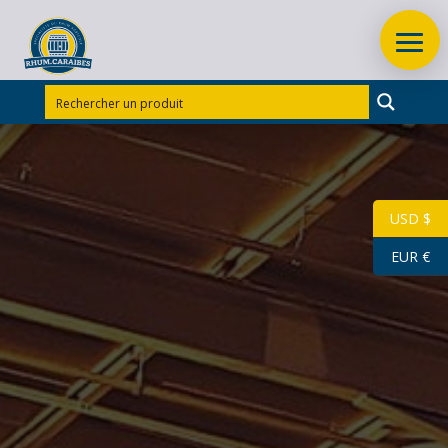
Accueil
/
Produits régionaux
/
SIROP DE BATTERIE
ARTISANAL 50 CL
USD $
Rupture
EUR €