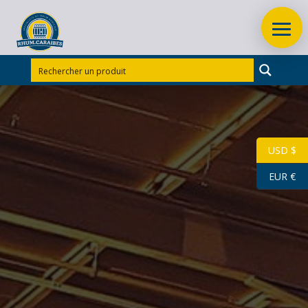
Accueil
/
Rhums Guadeloupe
/
Rhum Montebello
/
CUBI RHUM BLANC AGRICOLE MONTEBELLO 4.5 L
55°
USD $
EUR €