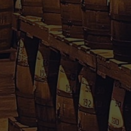
Rhum Caraïbes – Vente en ligne de rhum agricole de
Guadeloupe & Martinique.
Votre avis nous interesse, cliquez
içi
Informations
Conditions Générales de Vente
Mentions Légales
Paiement sécurisé
Politique de confidentialité