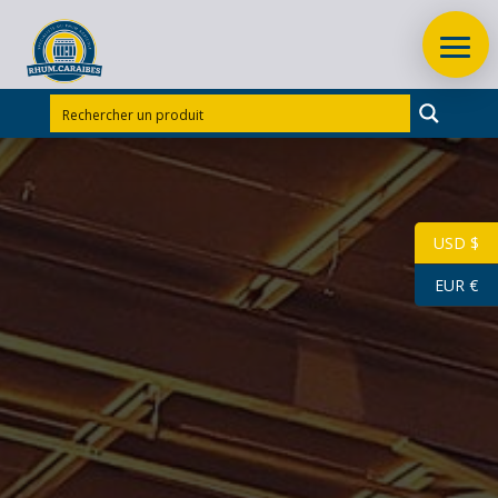
Accueil
/
Rhums Guadeloupe
/
Rhum Bellevue
/
PUNCH
COCO 50 CL 18° HABITATION BELLEVUE
USD $
EUR €