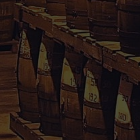
Rhum Caraïbes – Vente en ligne de rhum agricole de
Guadeloupe & Martinique.
Votre avis nous interesse, cliquez
içi
Informations
Conditions Générales de Vente
Mentions Légales
Paiement sécurisé
Politique de confidentialité
Droit de rétractation
Mon compte