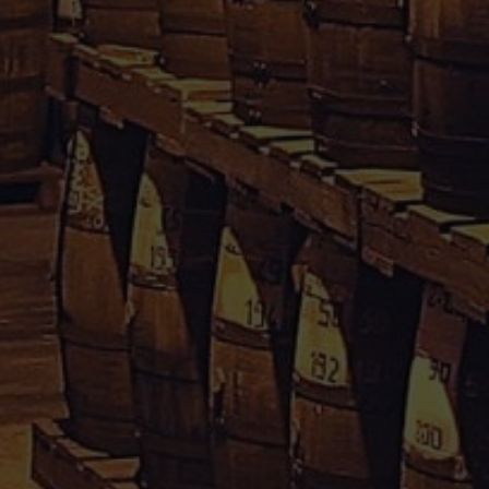
Rhum Caraïbes – Vente en ligne de rhum agricole de
Guadeloupe & Martinique.
Votre avis nous interesse, cliquez
içi
Informations
Conditions Générales de Vente
Mentions Légales
Paiement sécurisé
Politique de confidentialité