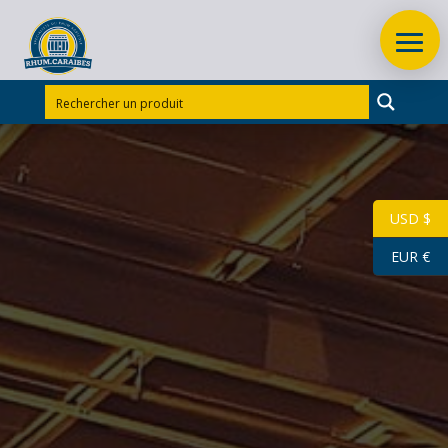
Accueil
/
Rhums d'exception
/
Rhums d'exception
Martinique
/
RHUM BLANC BALLY 70 CL 50° GRAPPE
BLANCHE CIRCA 1985
USD $
Rupture
EUR €