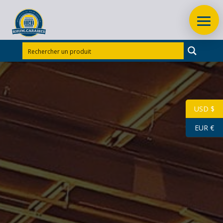
Accueil
/
Rhums d'exception
/
Rhums d’exception
Guadeloupe
/
RHUM BLANC LONGUETEAU GENESIS
70 cl 73.51° 2015
USD $
Rupture
EUR €