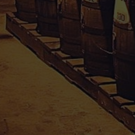
Conditions Générales de Vente
Mentions Légales
Paiement sécurisé
Politique de confidentialité
Droit de rétractation
Mon compte
Informations personnelles
Commandes
Adresses
Divers
APPRO-SAVEURS SARL
Téléphone : 0590 25 38 37
Email :
appro.saveurs@orange.fr
Adresse : Moudong sud, 97122 Baie-Mahault
Guadeloupe
En poursuivant votre navigation, vous acceptez le dépôt de cookies tiers destinés
0