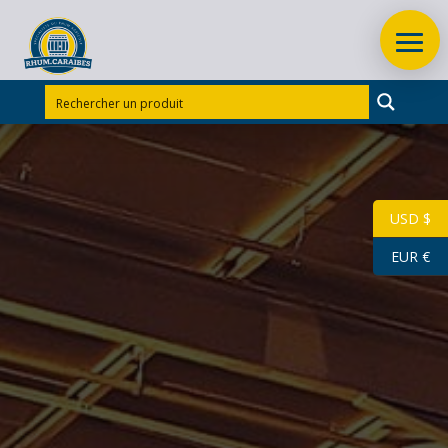
Accueil
/
Rhums Guadeloupe
/
Rhum Reimonenq
/
RHUM BLANC REIMONENQ 1L 50°
USD $
EUR €