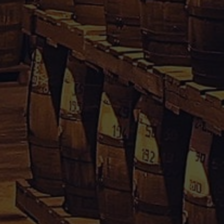
Rhum Caraïbes – Vente en ligne de rhum agricole de
Guadeloupe & Martinique.
Votre avis nous interesse, cliquez
içi
Informations
Conditions Générales de Vente
Mentions Légales
Paiement sécurisé
Politique de confidentialité
Droit de rétractation
Mon compte