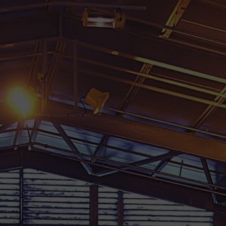
TOUS NOS COLIS SONT ASSURÉS 
RHUMS GUADELOUPE
RHUMS MARTINIQUE
RHU
FÛTS & A
Accueil
/
Rhums d'exception
/
Rhums d’exceptio