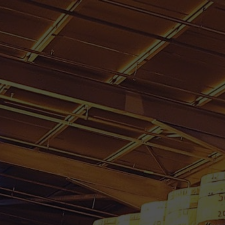
PAR RHUM CARAIBES.
MS CARAÏBES
RHUMS D’EXCEPTION
VINS
PRODUITS RÉGI
CCESSOIRES
MON COMPTE
n Guadeloupe
/
RHUM BLANC SIMONNET 1 L 50°
RHUM BLANC SIMONNET 