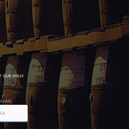
 issu de l’usine sucrière de GROSSE-
er que vous
(AAAA)
E MÉTROPOLITAINE
).
nce métropolitaine, vous devrez vous acquitter