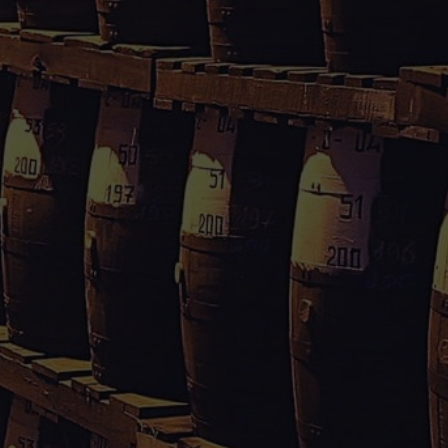
pliqués : 5 € si vous réglez en ligne, 8 € si
 compte
Divers
APPRO-SAVEURS SARL
ations personnelles
Téléphone : 0590 25 38 37
andes
Email :
es
appro.saveurs@orange.fr
Adresse : Moudong sud,
97122 Baie-Mahault
Guadeloupe