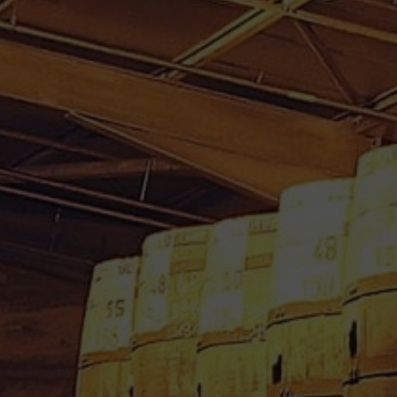
RHUM VIEUX BALLY 70 cl
45° millésime 1950
2,520.00
€
Ref : MARTBALL1950 - 3600 € / Litre