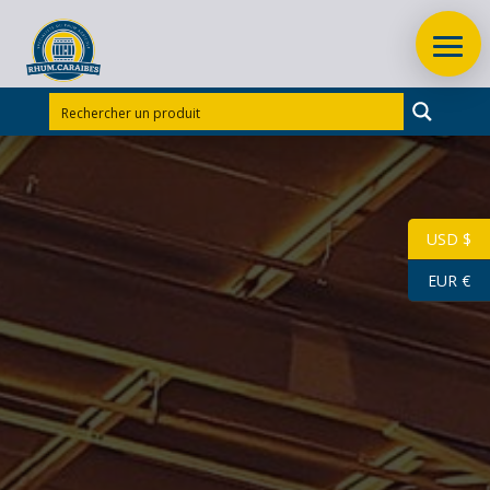
Accueil
/
Rhums d'exception
/
Rhums d'exception
Martinique
/
RHUM VIEUX BALLY 70 cl 45° millésime
1950
USD $
EUR €