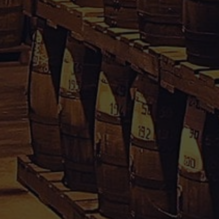
Guadeloupe & Martinique.
Votre avis nous interesse, cliquez
içi
Informations
Conditions Générales de Vente
Mentions Légales
Paiement sécurisé
Politique de confidentialité
Droit de rétractation
Mon compte
Informations personnelles