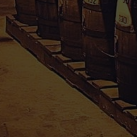
Conditions Générales de Vente
Mentions Légales
Paiement sécurisé
Politique de confidentialité
Droit de rétractation
Mon compte
Informations personnelles
Commandes
Adresses
Divers
APPRO-SAVEURS SARL
Téléphone : 0590 25 38 37
Email :
appro.saveurs@orange.fr
Adresse : Moudong sud, 97122 Baie-Mahault
En poursuivant votre navigation, vous acceptez le dépôt de cookies tiers destinés
Guadeloupe