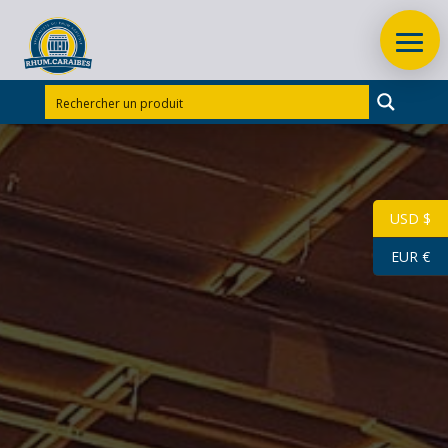
Accueil
/
Rhums d'exception
/
Rhums d'exception
Martinique
/
RHUM VIEUX BALLY 70 CL 45°
PYRAMIDE-MILLESIME 1989
USD $
EUR €