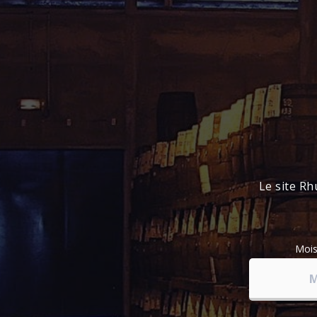
Le site Rh
Moi