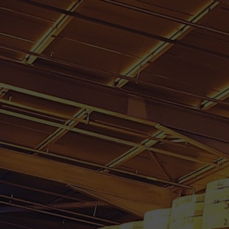
PAR RHUM CARAIBES.
MS CARAÏBES
RHUMS D’EXCEPTION
VINS
PRODUITS RÉGI
CCESSOIRES
MON COMPTE
n Guadeloupe
/
RHUM VIEUX BELLEVUE/DAMOISEAU 70 CL 59.9° MIL
RHUM VIEUX BELLEVUE/
MILLESIME 1998