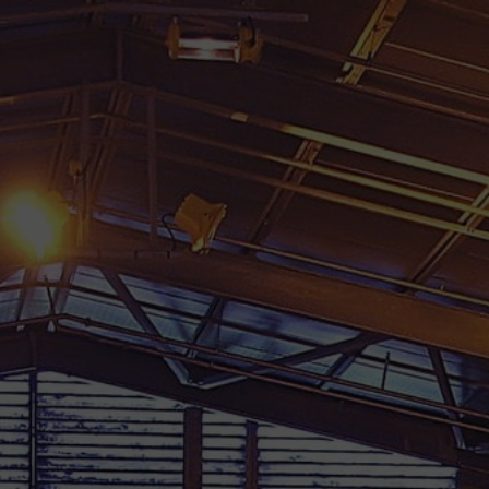
TOUS NOS COLIS SONT ASSURÉS 
RHUMS GUADELOUPE
RHUMS MARTINIQUE
RHU
FÛTS & A
Accueil
/
Rhums d'exception
/
Rhums d’exceptio
Rupture