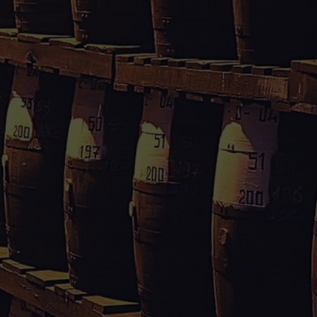
pliqués : 5 € si vous réglez en ligne, 8 € si
 compte
Divers
APPRO-SAVEURS SARL
ations personnelles
Téléphone : 0590 25 38 37
andes
Email :
es
appro.saveurs@orange.fr
Adresse : Moudong sud,