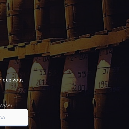
l 59.9° millésime 1998 distillé à partir
ues années en fût de chêne ex bourbon
llé brut de fût à son degré naturel ,
ce Rhum . Une édition limitée à 251
er que vous
E MÉTROPOLITAINE
).
nce métropolitaine, vous devrez vous acquitter
(AAAA)