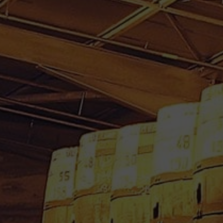
RHUM VIEUX BIELLE 70 CL
45° millésime 1998
1,450.00
€
Ref : MGB1998R - 2071.43 € / Litre
Le rhum vieux BIELLE 1998 de 11 d’âge vieilli en
fût de chêne
Le rhum vieux BIELLE 1998 de 11 d’âge vieilli en
fût de chêne une saveur digne des plus