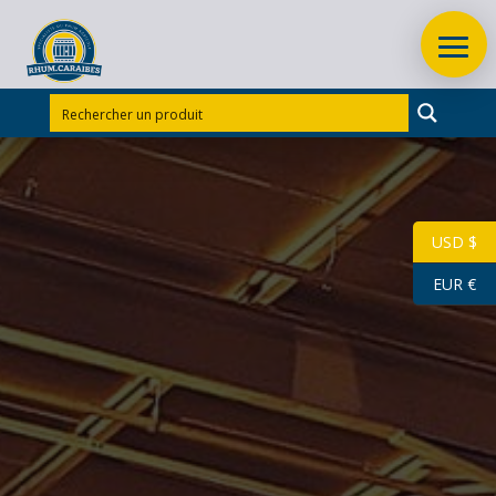
Accueil
/
Rhums d'exception
/
Rhums d’exception
Guadeloupe
/
RHUM VIEUX BIELLE 70 CL 45° millésime
1998
USD $
EUR €