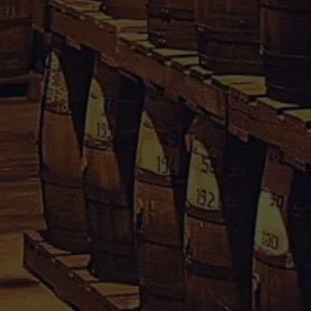
Rhum Caraïbes – Vente en ligne de rhum agricole de
Guadeloupe & Martinique.
Votre avis nous interesse, cliquez
içi
Informations
Conditions Générales de Vente
Mentions Légales
Paiement sécurisé
Politique de confidentialité
Droit de rétractation
Mon compte