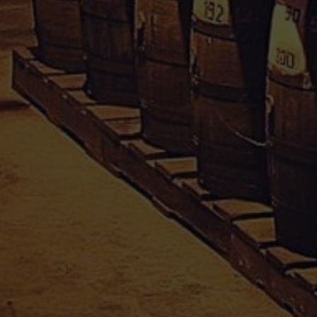
Informations
Conditions Générales de Vente
Mentions Légales
Paiement sécurisé
Politique de confidentialité
Droit de rétractation
Mon compte
Informations personnelles
Commandes
Adresses
Divers
APPRO-SAVEURS SARL
Téléphone : 0590 25 38 37
Email :
appro.saveurs@orange.fr
Adresse : Moudong sud, 97122 Baie-Mahault