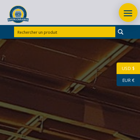
Accueil
/
Rhums d'exception
/
Rhums d’exception
Guadeloupe
/
RHUM VIEUX BIELLE 70 CL 57.1°
MILLESIME 2014 BRUT DE FUT
USD $
EUR €