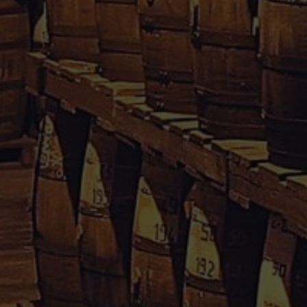
Rhum Caraïbes – Vente en ligne de rhum agricole de
Guadeloupe & Martinique.
Votre avis nous interesse, cliquez
içi
Informations
Conditions Générales de Vente
Mentions Légales