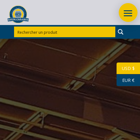
Accueil
/
Rhums d'exception
/
Rhums d'exception
Divers
/
RHUM VIEUX CARONI 70 CL 64.5° MILLESIME
1996 FULL PROOF
USD $
EUR €