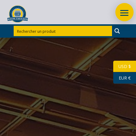
Accueil
/
Rhums d'exception
/
Rhums d'exception
Divers
/
RHUM VIEUX CARONI FULL PROOF 1985 58.8°
75 cl
USD $
EUR €