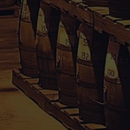
içi
Informations
Conditions Générales de Vente
Mentions Légales
Paiement sécurisé
Politique de confidentialité
Droit de rétractation
Mon compte
Informations personnelles
Commandes
Adresses
Divers