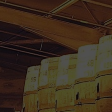
RHUM VIEUX CARONI FULL
PROOF 1985 58.8° 75 cl
3,400.00
€
Ref : / CARACARONI1985/58.8 - 4857.14 € /
Litre
Un rhum exceptionnel et rare
Le rhum vieux CARONI full proof Heavy 1985
58.8° à été distillé en 1985 et mis en