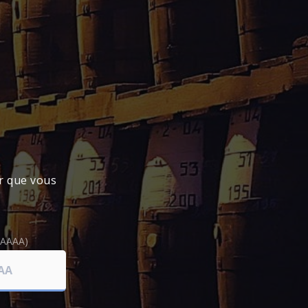
lé en 1970 à séjourné 15 longues années
 d’être embouteillé en 1991 en édition
 la réputée distillerie CLEMENT .
er que vous
(AAAA)
E MÉTROPOLITAINE
).
nce métropolitaine, vous devrez vous acquitter