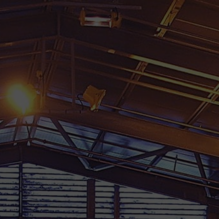
TOUS NOS COLIS SONT ASSURÉS 
RHUMS GUADELOUPE
RHUMS MARTINIQUE
RHU
FÛTS & A
Accueil
/
Rhums d'exception
/
Rhums d'exception