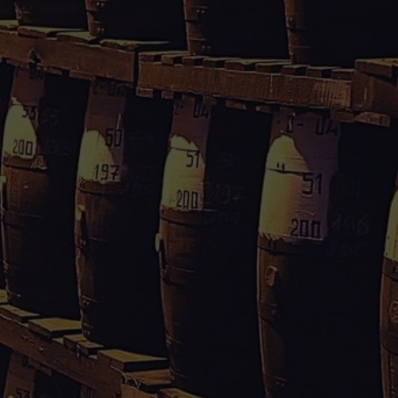
pliqués : 5 € si vous réglez en ligne, 8 € si
 compte
Divers
APPRO-SAVEURS SARL
ations personnelles
Téléphone : 0590 25 38 37
andes
Email :
es
appro.saveurs@orange.fr
Adresse : Moudong sud,
97122 Baie-Mahault
Guadeloupe