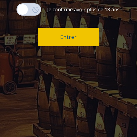
des taxes suivantes :
Je confirme avoir plus de 18 ans.
Produits contenant de l’alcool : TVA de 20 %
Produits sans alcool : TVA de 5,5 %
Des frais de gestion postaux seront également ap
Entrer
vous réglez directement à votre domicile.
Informations
Mon
Conditions Générales de
Inform
Vente
Comm
Mentions Légales
Adress
Paiement sécurisé
Politique de confidentialité
le de Guadeloupe &
Droit de rétractation