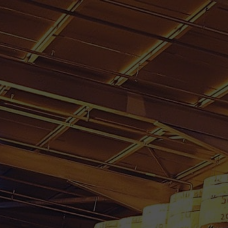
PAR RHUM CARAIBES.
MS CARAÏBES
RHUMS D’EXCEPTION
VINS
PRODUITS RÉGI
CCESSOIRES
MON COMPTE
 Martinique
/
RHUM VIEUX CLEMENT 70 cl 44° MILLESIME 1970
RHUM VIEUX CLEMENT 70
1970