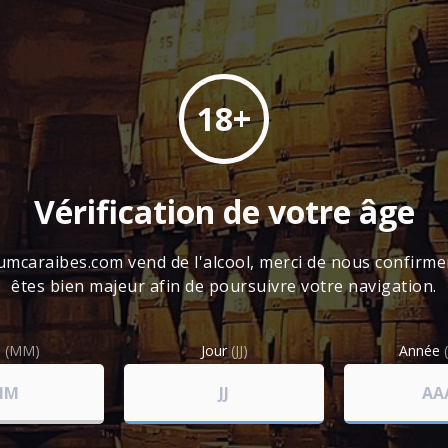
995.00
€
Ref : MARCLE1970 - 1421.43 € / Litre
18+
UN RHUM EXCEPTIONNEL
Le rhum vieux CLEMENT 70cl 44° distil
Vérification de votre âge
en fût de chêne puis en foudre avant
limitée . Un rhum vieux exceptionnel de
umcaraibes.com vend de l'alcool, merci de nous confirm
êtes bien majeur afin de poursuivre votre navigation.
Ajouter au panier
s
(MM)
Jour
(JJ)
Année
TAXES À PAYER À L'ARRIVER EN FRANC
Nos prix affichés sur le site sont hors taxes (HT
Lors de la réception de votre commande en Fra