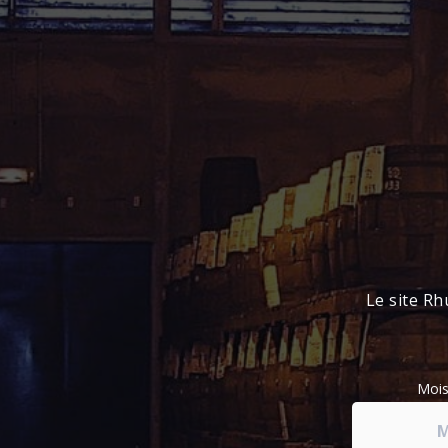
Le site Rh
Moi