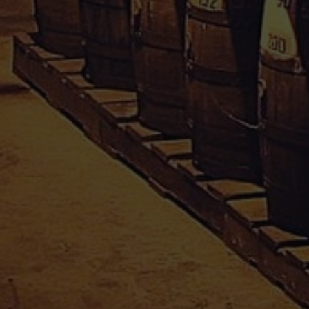
Conditions Générales de Vente
Mentions Légales
Paiement sécurisé
Politique de confidentialité
Droit de rétractation
Mon compte
Informations personnelles
Commandes
Adresses
Divers
APPRO-SAVEURS SARL
Téléphone : 0590 25 38 37
Email :
appro.saveurs@orange.fr
Adresse : Moudong sud, 97122 Baie-Mahault
En poursuivant votre navigation, vous acceptez le dépôt de cookies tiers destinés
Guadeloupe