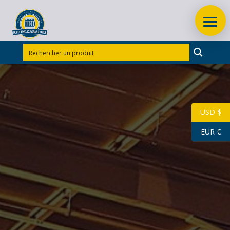
Accueil
/
Rhums d'exception
/
Rhums d'exception
Martinique
/
RHUM VIEUX JM 70 CL 41.5° MILLESIME
2006 15 ANS ETIQUETTE CUIR
USD $
EUR €