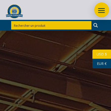
Accueil
/
Rhums d'exception
/
Rhums d’exception
Guadeloupe
/
RHUM VIEUX MONTEBELLO 70 CL 45°
MILLESIME 1982
USD $
EUR €