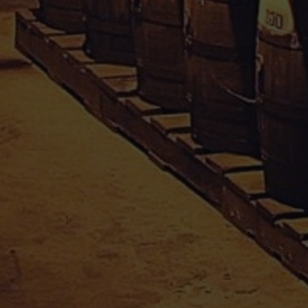
Mentions Légales
Paiement sécurisé
Politique de confidentialité
Droit de rétractation
Mon compte
Informations personnelles
Commandes
Adresses
Divers
APPRO-SAVEURS SARL
Téléphone : 0590 25 38 37
Email :
appro.saveurs@orange.fr
Adresse : Moudong sud, 97122 Baie-Mahault
En poursuivant votre navigation, vous acceptez le dépôt de cookies tiers destinés
Guadeloupe
0
à vous proposer des vidéos, des boutons de partage, des remontées de
L’abus d’alcool est dangereux pour la santé