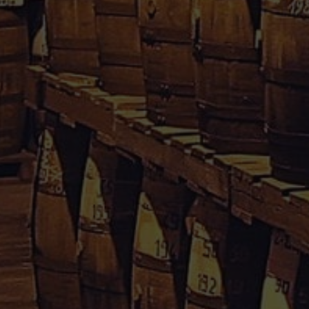
Rhum Caraïbes – Vente en ligne de rhum agricole de
Guadeloupe & Martinique.
Votre avis nous interesse, cliquez
içi
Informations
Conditions Générales de Vente