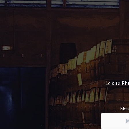
Le site Rh
Moi