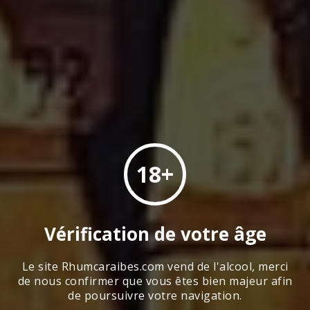
18+
Rhums
Guadeloupe
Vérification de votre âge
Rhums
Martinique
Le site Rhumcaraibes.com vend de l'alcool, merci
Rhums
Caraïbes
de nous confirmer que vous êtes bien majeur afin
de poursuivre votre navigation.
Rhums